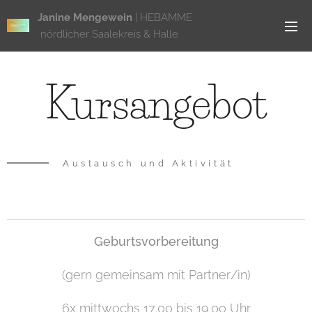
Janine Mengewein
| HEBAMME
nördlicher Saalekreis & Halle
Kursangebot
Austausch und Aktivität
Geburtsvorbereitung
(gern gemeinsam mit Partner/in)
6x mittwochs 17.00 bis 19.00 Uhr